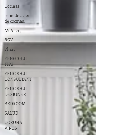
Cocinas
remodelacion
de cocinas,
McAllen,
RGV
Pharr
FENG SHUI
TIPS
FENG SHUI
CONSULTANT
FENG SHUI
DESIGNER
BEDROOM
SALUD
CORONA
VIRUS