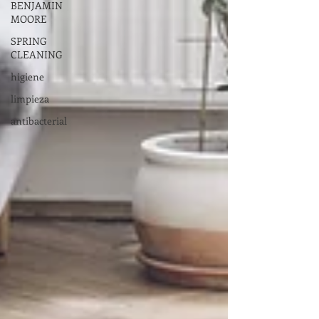
BENJAMIN
MOORE
SPRING
CLEANING
higiene
limpieza
antibacterial