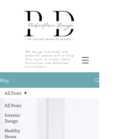
We design functional and
beautiful spaces with a Feng
Shui touch to create joyful,
harmonious and balanced
environments.
S o u t h T e x a s | N o r t h M e x i c o
Blog
All Posts
All Posts
Interior
Design
Healthy
Home