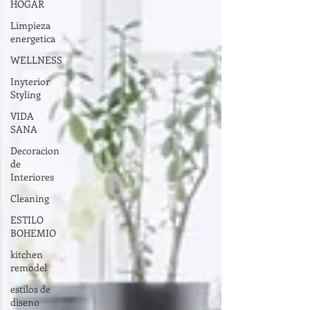
HOGAR
Limpieza
energetica
WELLNESS
Inyterior
Styling
VIDA
SANA
Decoracion
de
Interiores
Cleaning
ESTILO
BOHEMIO
kitchen
remodel
estilos de
diseno