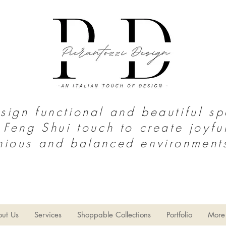
ign functional and beautiful s
 Feng Shui touch to create joyfu
nious and balanced environment
S o u t h T e x a s | N o r t h M e x i c
o
thy Home
Home Decor
Limpieza del hogar
Estilo Gran
ut Us
Services
Shoppable Collections
Portfolio
More