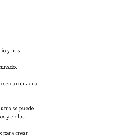
io y nos 
minado,
a sea un cuadro 
eutro se puede 
s y en los 
s para crear 