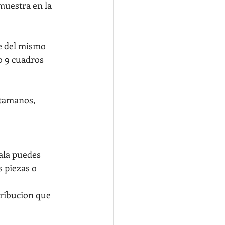
muestra en la 
e del mismo 
o 9 cuadros 
 tamanos, 
ala puedes 
 piezas o 