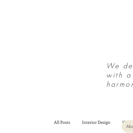
We des
with a
harmo
All Posts
Interior Design
Heal
Abo