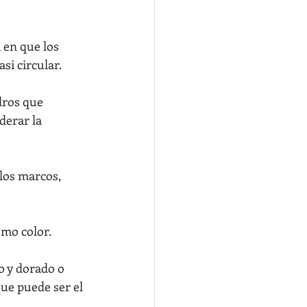
 en que los 
si circular.
dros que 
derar la 
los marcos, 
smo color.
 y dorado o 
ue puede ser el 