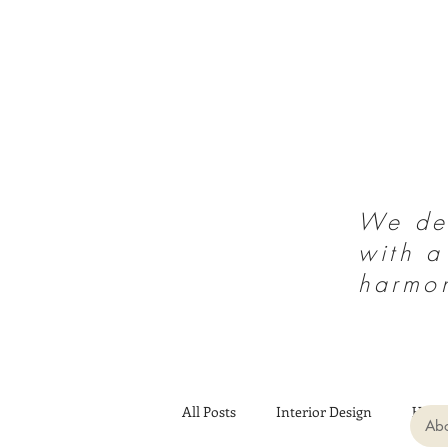
We des
with a
harmo
All Posts
Interior Design
Heal
Abo