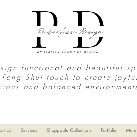
ign functional and beautiful s
 Feng Shui touch to create joyfu
nious and balanced environment
S o u t h T e x a s | N o r t h M e x i c
o
thy Home
Home Decor
Limpieza del hogar
Estilo Gran
ut Us
Services
Shoppable Collections
Portfolio
More