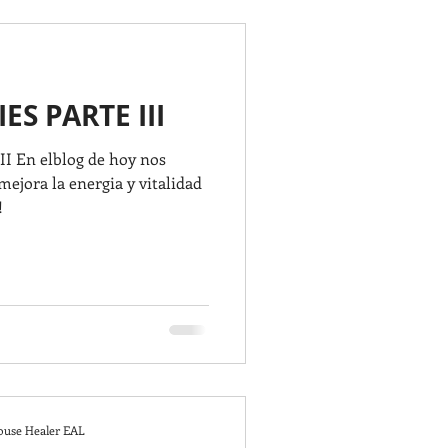
HOGAR
ES PARTE III
ores
Cleaning
I En elblog de hoy nos
ejora la energia y vitalidad
as,
McAllen,
!
BEDROOM
House Healer EAL