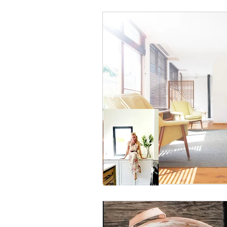
ESTILO DE VIDA
Modern Far
Limpieza energetica
WELLNE
ESTILO BOHEMIO
kitchen re
RGV
Pharr
FENG SHUI 