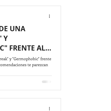
HOGAR
DE UNA
ores
Cleaning
 Y
" FRENTE AL
as,
McAllen,
reak" y "Germophobic" frente
ecomendaciones te parezcan
BEDROOM