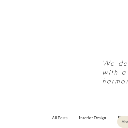
We des
with a
harmo
All Posts
Interior Design
Heal
Abo