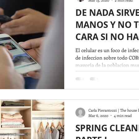
DE NADA SIRVE
MANOS Y NO T
CARA SI NO HA
El celular es un foco de inf
de infeccion sobre todo CO
mayoria de la poblacion mun
Carla Pierantozzi | The house 
Mar 6, 2020
4 min read
SPRING CLEAN