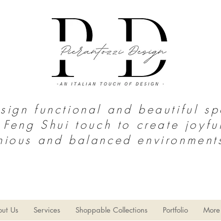
ign functional and beautiful s
 Feng Shui touch to create joyfu
nious and balanced environment
S o u t h T e x a s | N o r t h M e x i c
o
thy Home
Home Decor
Limpieza del hogar
Estilo Gran
ut Us
Services
Shoppable Collections
Portfolio
More