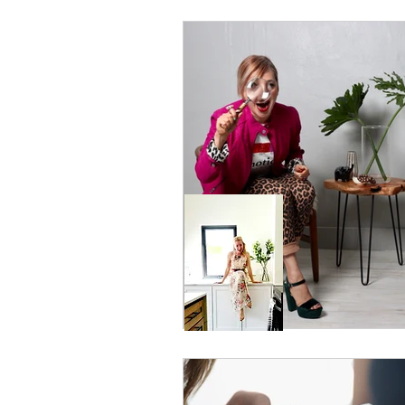
ESTILO DE VIDA
Modern Far
Limpieza energetica
WELLNE
ESTILO BOHEMIO
kitchen re
RGV
Pharr
FENG SHUI 