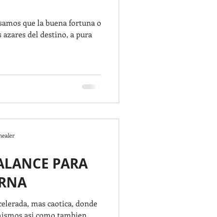
samos que la buena fortuna o
s azares del destino, a pura
healer
BALANCE PARA
ERNA
celerada, mas caotica, donde
mismos asi como tambien