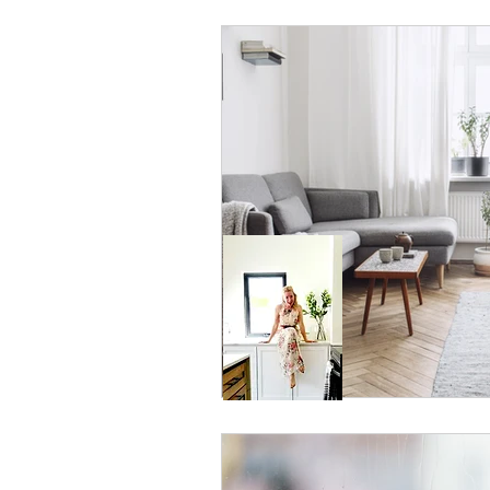
ESTILO DE VIDA
Modern Far
Limpieza energetica
WELLNE
ESTILO BOHEMIO
kitchen re
RGV
Pharr
FENG SHUI 