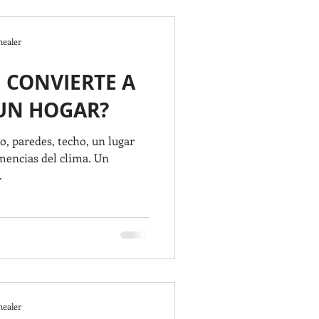
HOGAR
healer
E CONVIERTE A
ores
Cleaning
UN HOGAR?
o, paredes, techo, un lugar
as,
McAllen,
mencias del clima. Un
.
BEDROOM
healer