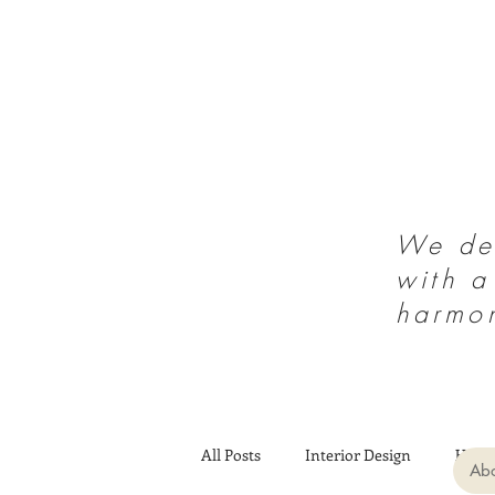
We des
with a
harmo
All Posts
Interior Design
Heal
Abo