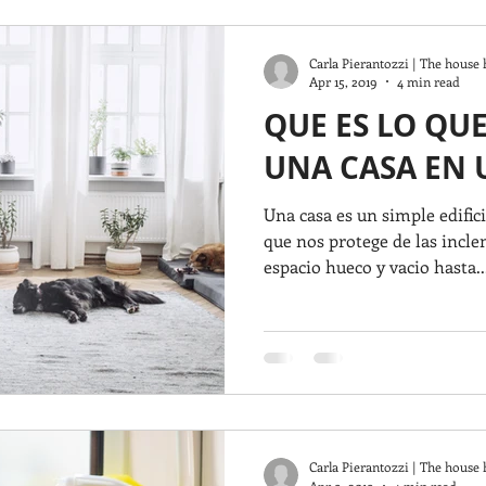
m House
feng shui
Accesorios decorativos
PINTURA
Carla Pierantozzi | The house 
Apr 15, 2019
4 min read
QUE ES LO QU
SS
Inyterior Styling
VIDA SANA
Decoracion de Interi
UNA CASA EN 
Una casa es un simple edifici
model
estilos de diseno
Cocinas
remodelacion de cocin
que nos protege de las incle
espacio hueco y vacio hasta..
TIPS
FENG SHUI CONSULTANT
FENG SHUI DESIGNER
Carla Pierantozzi | The house 
Apr 9, 2019
4 min read