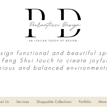
ign functional and beautiful s
 Feng Shui touch to create joyfu
nious and balanced environment
S o u t h T e x a s | N o r t h M e x i c
o
thy Home
Home Decor
Limpieza del hogar
Estilo Gran
ut Us
Services
Shoppable Collections
Portfolio
More